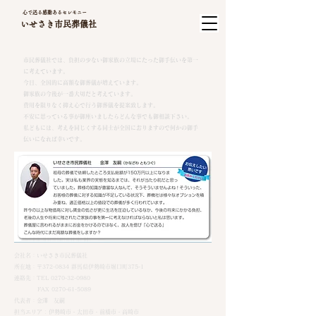
心で送る感動あるセレモニー
いせさき市民葬儀社
市民葬儀社では、負担の少ない御家族の立場にたった御手伝いを第一
に考えています。
今日、全国的に高額な御葬儀が増えています。
御家族の今後が一番大切だと考えています。
費用を限りなく抑え心で行う御葬儀を提案致します。
不安に思っている事が御座いましたらどんな事でも御相談下さい。
私どもには、考えを同じくする同士が全国におりますので何かの御手
伝いになれば幸いです。
会社名：いせさき市民葬儀社
所在地：〒372-0834 群馬県伊勢崎市堀口町375-1
連絡先：TEL
0270-32-0980
FAX
0270-61-5089
代表者：金澤 友嗣
担当エリア : 伊勢崎市・太田市・前橋市・高崎市