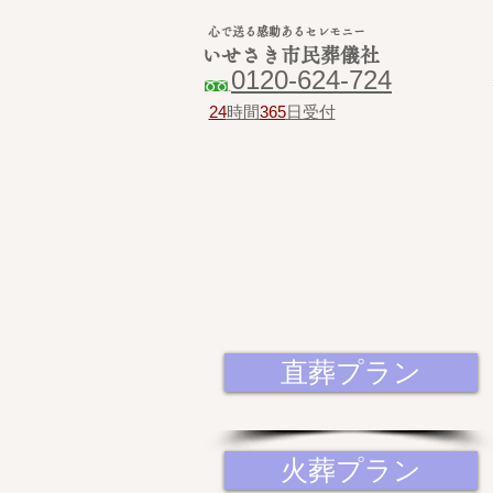
心で送る感動あるセレモニー
いせさき市民葬儀社
0120-624-724
24
時間
365
日受付
直葬プラン
火葬プラン