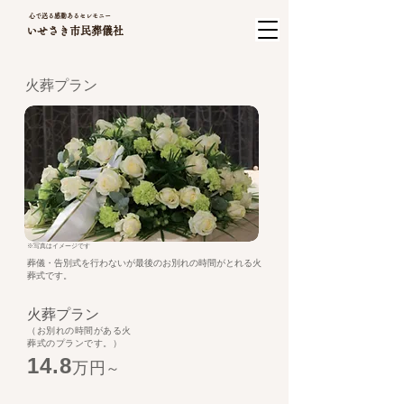
心で送る感動あるセレモニー
いせさき市民葬儀社
火葬プラン
​※写真はイメージです
葬儀・告別式を行わないが最後のお別れの時間がとれる火
葬式です。
火葬プラン
（お別れの時間がある火
葬式のプランです。）
14.8
万円
～