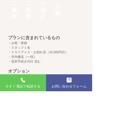
ご
​ご
お
火
搬
安
別
葬
送
置
れ
プランに含まれているもの
・お棺・骨箱
・スタッフ１名
・ドライアイス・お別れ花（10,000円分）
・市内搬送（一回）
・役所手続き代行 含む
オプション
・追加ドライアイス 10,000円 （1回）
・後飾り祭壇 8,000円
今すぐ電話で相談する
お問い合わせフォーム
・遺影写真 14,000円
・白木お位牌 3,000円
・お寺紹介 低 額
いせさき市民葬儀社
ホームに戻る
​0120-624-724