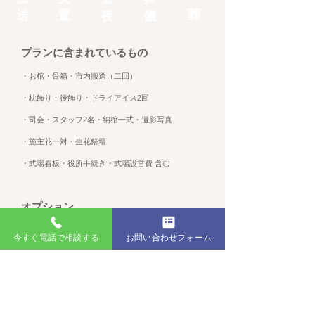
葬
送
置
​夜
​儀
プランに含まれているもの
・お棺・骨箱・市内搬送（二回）
・枕飾り・後飾り・ドライアイス2回
・司会・スタッフ2名・納棺一式・遺影写真
・施主花一対・生花祭壇
・式場看板・役所手続き・式場設営費 含む
オプション
・追加ドライアイス 10,000円 （1回）
今すぐ電話で相談する
お問い合わせフォーム
・返礼品1名 500円～
・お料理1名 1,000円～
・供花一基 15,000円～
・お寺紹介 低 額