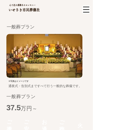
心で送る感動あるセレモニー
いせさき市民葬儀社
一般葬プラン
​※写真はイメージです
通夜式・告別式まですべて行う
一般的な葬儀です。
一般葬プラン
37.5
万円
～
ご
ご
お
ご
火
搬
安
通
葬